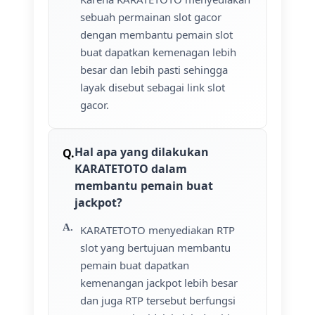
sebuah permainan slot gacor
dengan membantu pemain slot
buat dapatkan kemenagan lebih
besar dan lebih pasti sehingga
layak disebut sebagai link slot
gacor.
Hal apa yang dilakukan
KARATETOTO dalam
membantu pemain buat
jackpot?
KARATETOTO menyediakan RTP
slot yang bertujuan membantu
pemain buat dapatkan
kemenangan jackpot lebih besar
dan juga RTP tersebut berfungsi