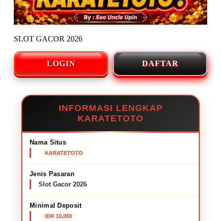
SLOT GACOR 2026
LOGIN
DAFTAR
INFORMASI LENGKAP
KARATETOTO
Nama Situs
KARATETOTO
Jenis Pasaran
Slot Gacor 2026
Minimal Deposit
IDR 10,000