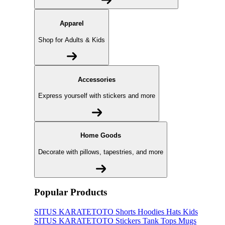
Apparel
Shop for Adults & Kids
Accessories
Express yourself with stickers and more
Home Goods
Decorate with pillows, tapestries, and more
Popular Products
SITUS KARATETOTO
Shorts
Hoodies
Hats
Kids
SITUS KARATETOTO
Stickers
Tank Tops
Mugs