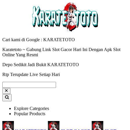
Cari kami di Google : KARATETOTO
Karatetoto ~ Gabung Link Slot Gacor Hari Ini Dengan Apk Slot
Online Yang Resmi
Depo Sedikit Jadi Bukit KARATETOTO
Rtp Terupdate Live Setiap Hari
Explore Categories
Popular Products