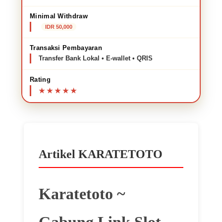
Minimal Withdraw
IDR 50,000
Transaksi Pembayaran
Transfer Bank Lokal • E-wallet • QRIS
Rating
Artikel KARATETOTO
Karatetoto ~
Gabung Link Slot