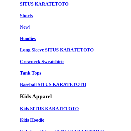
SITUS KARATETOTO
Shorts
New!
Hoodies
Long Sleeve SITUS KARATETOTO
Crewneck Sweatshirts
Tank Tops
Baseball SITUS KARATETOTO
Kids Apparel
Kids SITUS KARATETOTO
Kids Hoodie