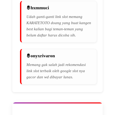
hxmmuci
Udah ganti-ganti link slot memang
KARATETOTO doang yang buat kangen
best kalian bagi teman-teman yang
belum daftar harus dicoba sih.
onyxrivaron
Memang gak salah jadi rekomendasi
link slot terbaik oleh google slot nya
gacor dan wd dibayar lunas.